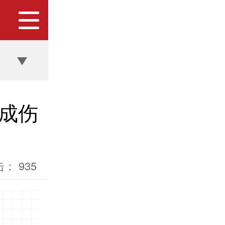
成伤
击：
935