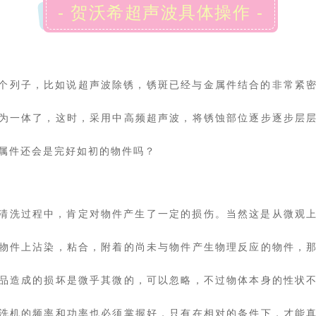
- 贺沃希超声波具体操作 -
个列子，比如说超声波除锈，锈斑已经与金属件结合的非常紧
为一体了，这时，采用中高频超声波，将锈蚀部位逐步逐步层
属件还会是完好如初的物件吗？
清洗过程中，肯定对物件产生了一定的损伤。当然这是从微观
物件上沾染，粘合，附着的尚未与物件产生物理反应的物件，
品造成的损坏是微乎其微的，可以忽略，不过物体本身的性状
洗机的频率和功率也必须掌握好，只有在相对的条件下，才能