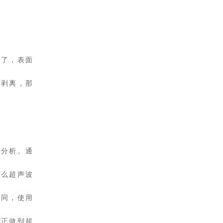
密了，表面
层剥离，那
上分析。通
那么超声波
不同，使用
真正做到超