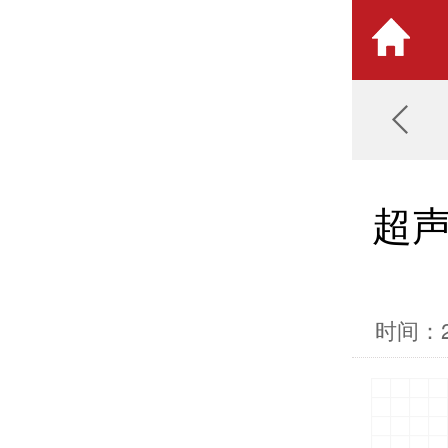
超
时间：20