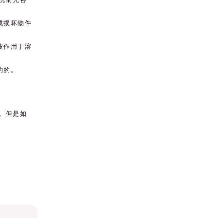
成损坏物件
波作用于溶
的的。
。但是如