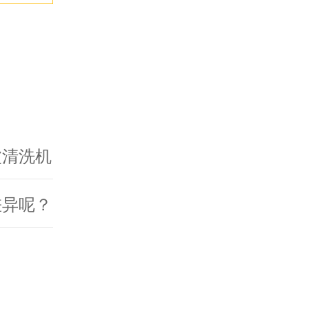
波清洗机
差异呢？