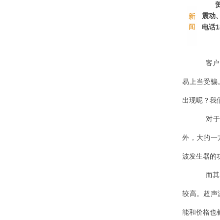
震动
新
闻
电话1
客户
易上当受骗
出现呢？我
对
外，大的一
波发生器的
而其
较高。超声
能和价格也