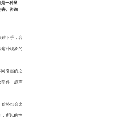
程是一种呈
伤害。咨询
很难下手，容
因这种现象的
不同引起的之
心部件，超声
，价格也会比
的，所以的性