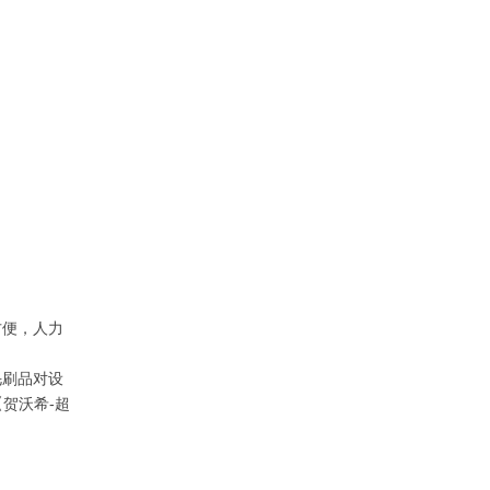
方便，人力
毛刷品对设
贺沃希-超